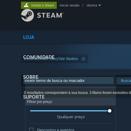
Instale o Steam
iniciar sessão
|
idioma
LOJA
COMUNIDADE
Desenvolvedor: StoryTale Studios
SOBRE
Busca
0 resultados correspondem à sua busca. 3 títulos foram excluídos 
SUPORTE
Filtrar por preço
Qualquer preço
Descontos e eventos