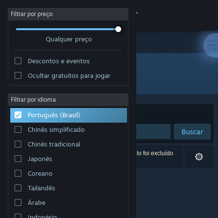
Iniciar sessão
Filtrar por preço
Qualquer preço
Loja
Descontos e eventos
Comunidade
Ocultar gratuitos para jogar
Desenvolvedor: Stone Pixel Games, LLC.
Sobre
Filtrar por idioma
Ordenar por
Relevância
Português (Brasil)
Suporte
Chinês simplificado
Buscar
Chinês tradicional
Alterar idioma
0 resultados correspondem à sua busca. Um título foi excluído
Japonês
de acordo com as suas preferências.
Baixe o aplicativo móvel do Steam
Coreano
Tailandês
Ver versão para computadores
Árabe
Indonésio