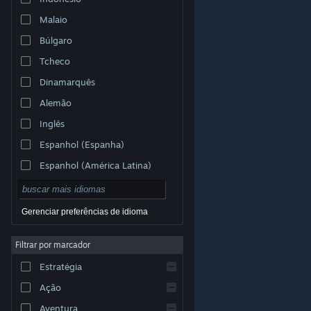
Malaio
Búlgaro
Tcheco
Dinamarquês
Alemão
Inglês
Espanhol (Espanha)
Espanhol (América Latina)
Gerenciar preferências de idioma
Filtrar por marcador
© Valve Corporation. Todos os direitos reservados.
Todas as marcas registradas são propriedade dos seus
Estratégia
respectivos donos nos EUA e em outros países.
Política de Privacidade
|
Termos Legais
|
Acessibilidade
|
Acordo de Assinatura do Steam
|
Ação
Reembolsos
|
Cookies
Aventura