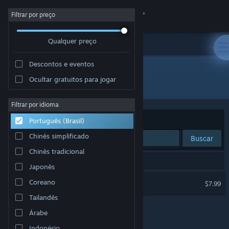
Iniciar sessão
Filtrar por preço
Qualquer preço
Loja
Descontos e eventos
Comunidade
Ocultar gratuitos para jogar
Desenvolvedor: Skog
Sobre
Filtrar por idioma
Ordenar por
Relevância
Português (Brasil)
Suporte
Chinês simplificado
Buscar
Chinês tradicional
Alterar idioma
1 resultado corresponde à sua busca.
Japonês
Baixe o aplicativo móvel do Steam
Content Warning
Coreano
$7.99
Tailandês
Ver versão para computadores
Árabe
Indonésio