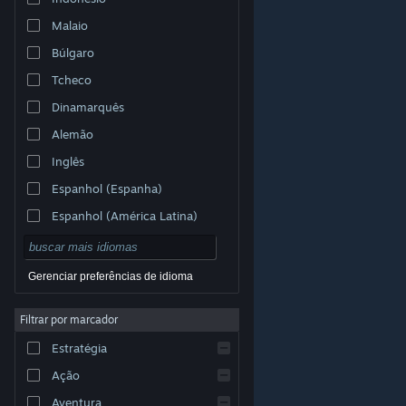
Malaio
Búlgaro
Tcheco
Dinamarquês
Alemão
Inglês
Espanhol (Espanha)
Espanhol (América Latina)
Gerenciar preferências de idioma
Filtrar por marcador
© Valve Corporation. Todos os direitos reservados.
Todas as marcas registradas são propriedade dos seus
Estratégia
respectivos donos nos EUA e em outros países.
Política de Privacidade
|
Termos Legais
|
Acessibilidade
|
Acordo de Assinatura do Steam
|
Ação
Reembolsos
|
Cookies
Aventura