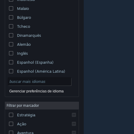
Malaio
Búlgaro
Tcheco
Dinamarquês
Alemão
Inglês
Espanhol (Espanha)
Espanhol (América Latina)
Gerenciar preferências de idioma
Filtrar por marcador
© Valve Corporation. Todos os direitos reservados.
Todas as marcas registradas são propriedade dos seus
Estratégia
respectivos donos nos EUA e em outros países.
Política de Privacidade
|
Termos Legais
|
Acessibilidade
|
Acordo de Assinatura do Steam
|
Ação
Reembolsos
|
Cookies
Aventura