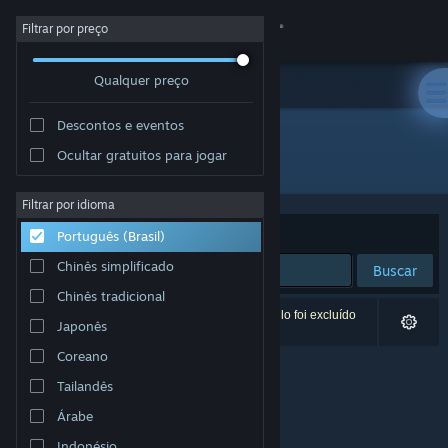
Iniciar sessão
Filtrar por preço
Qualquer preço
Loja
Descontos e eventos
Comunidade
Ocultar gratuitos para jogar
Desenvolvedor: Scheme Street
Sobre
Filtrar por idioma
Ordenar por
Relevância
Português (Brasil)
Suporte
Chinês simplificado
Buscar
Chinês tradicional
Alterar idioma
0 resultados correspondem à sua busca. Um título foi excluído
Japonês
de acordo com as suas preferências.
Baixe o aplicativo móvel do Steam
Coreano
Tailandês
Ver versão para computadores
Árabe
Indonésio