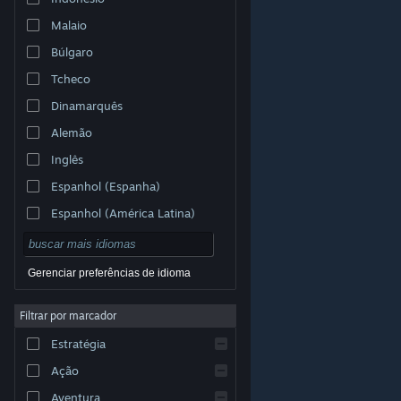
Malaio
Búlgaro
Tcheco
Dinamarquês
Alemão
Inglês
Espanhol (Espanha)
Espanhol (América Latina)
Gerenciar preferências de idioma
Filtrar por marcador
© Valve Corporation. Todos os direitos reservados.
Todas as marcas registradas são propriedade dos seus
Estratégia
respectivos donos nos EUA e em outros países.
Política de Privacidade
|
Termos Legais
|
Acessibilidade
|
Acordo de Assinatura do Steam
|
Ação
Reembolsos
|
Cookies
Aventura