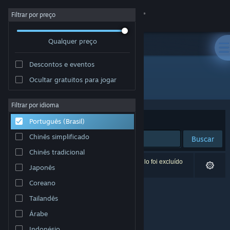
Iniciar sessão
Filtrar por preço
Qualquer preço
Loja
Descontos e eventos
Comunidade
Ocultar gratuitos para jogar
Desenvolvedor: Quantum Soup Studios
Sobre
Filtrar por idioma
Ordenar por
Relevância
Português (Brasil)
Suporte
Chinês simplificado
Buscar
Chinês tradicional
Alterar idioma
0 resultados correspondem à sua busca. Um título foi excluído
Japonês
de acordo com as suas preferências.
Baixe o aplicativo móvel do Steam
Coreano
Tailandês
Ver versão para computadores
Árabe
Indonésio