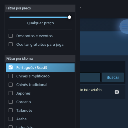
Iniciar sessão
Filtrar por preço
Qualquer preço
Loja
Descontos e eventos
Comunidade
Ocultar gratuitos para jogar
Desenvolvedor: Peer Draeger
Sobre
Filtrar por idioma
Ordenar por
Relevância
Português (Brasil)
Suporte
Chinês simplificado
Buscar
Chinês tradicional
Alterar idioma
0 resultados correspondem à sua busca. Um título foi excluído
Japonês
de acordo com as suas preferências.
Baixe o aplicativo móvel do Steam
Coreano
Tailandês
Ver versão para computadores
Árabe
Indonésio