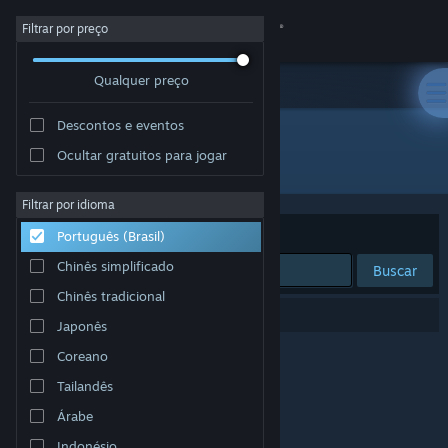
Iniciar sessão
Filtrar por preço
Qualquer preço
Loja
Descontos e eventos
Comunidade
Ocultar gratuitos para jogar
Desenvolvedor: PQubeGames
Sobre
Filtrar por idioma
Ordenar por
Relevância
Português (Brasil)
Suporte
Chinês simplificado
Buscar
Chinês tradicional
Alterar idioma
0 resultados correspondem à sua busca.
Japonês
Baixe o aplicativo móvel do Steam
Coreano
Tailandês
Ver versão para computadores
Árabe
Indonésio