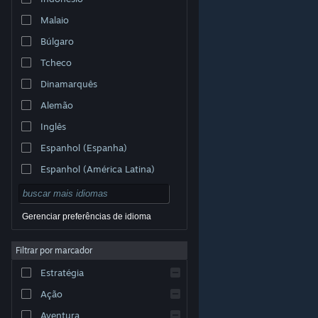
Malaio
Búlgaro
Tcheco
Dinamarquês
Alemão
Inglês
Espanhol (Espanha)
Espanhol (América Latina)
Gerenciar preferências de idioma
Filtrar por marcador
© Valve Corporation. Todos os direitos reservados.
Todas as marcas registradas são propriedade dos seus
Estratégia
respectivos donos nos EUA e em outros países.
Política de Privacidade
|
Termos Legais
|
Acessibilidade
|
Acordo de Assinatura do Steam
|
Ação
Reembolsos
|
Cookies
Aventura