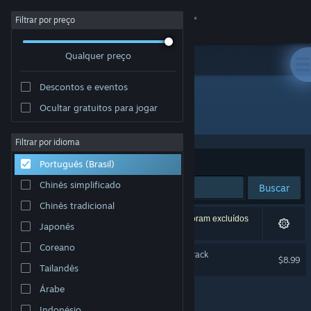
Iniciar sessão
Filtrar por preço
Qualquer preço
Loja
Descontos e eventos
Comunidade
Ocultar gratuitos para jogar
Desenvolvedor: POLYGON BIRD
Sobre
Filtrar por idioma
Ordenar por
Relevância
Português (Brasil)
Suporte
Chinês simplificado
Buscar
Chinês tradicional
Alterar idioma
1 resultado corresponde à sua busca. 4 títulos foram excluídos
Japonês
de acordo com as suas preferências.
Baixe o aplicativo móvel do Steam
Coreano
BIRDCAGE Original Soundtrack
$8.99
Tailandês
Ver versão para computadores
Árabe
Indonésio