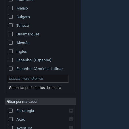
Malaio
Búlgaro
Tcheco
Dinamarquês
Alemão
Inglês
Espanhol (Espanha)
Espanhol (América Latina)
Gerenciar preferências de idioma
Filtrar por marcador
© Valve Corporation. Todos os direitos reservados.
Todas as marcas registradas são propriedade dos seus
Estratégia
respectivos donos nos EUA e em outros países.
Política de Privacidade
|
Termos Legais
|
Acessibilidade
|
Acordo de Assinatura do Steam
|
Ação
Reembolsos
|
Cookies
Aventura