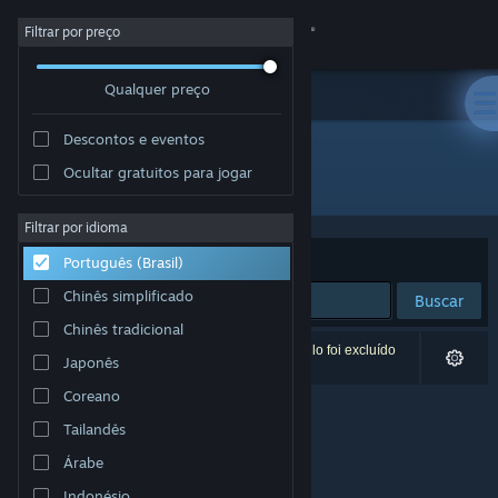
Iniciar sessão
Filtrar por preço
Qualquer preço
Loja
Descontos e eventos
Comunidade
Ocultar gratuitos para jogar
Desenvolvedor: Owl Path Studios
Sobre
Filtrar por idioma
Ordenar por
Relevância
Português (Brasil)
Suporte
Chinês simplificado
Buscar
Chinês tradicional
Alterar idioma
0 resultados correspondem à sua busca. Um título foi excluído
Japonês
de acordo com as suas preferências.
Baixe o aplicativo móvel do Steam
Coreano
Tailandês
Ver versão para computadores
Árabe
Indonésio