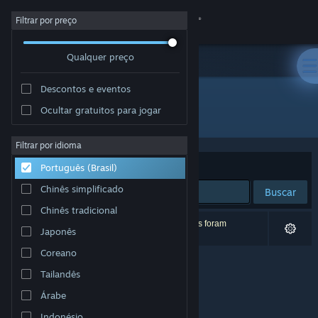
Iniciar sessão
Filtrar por preço
Qualquer preço
Loja
Descontos e eventos
Comunidade
Ocultar gratuitos para jogar
Desenvolvedor: Nysko Games Ltd.
Sobre
Filtrar por idioma
Ordenar por
Relevância
Português (Brasil)
Suporte
Chinês simplificado
Buscar
Chinês tradicional
Alterar idioma
0 resultados correspondem à sua busca. 2 títulos foram
Japonês
excluídos de acordo com as suas preferências.
Baixe o aplicativo móvel do Steam
Coreano
Tailandês
Ver versão para computadores
Árabe
Indonésio