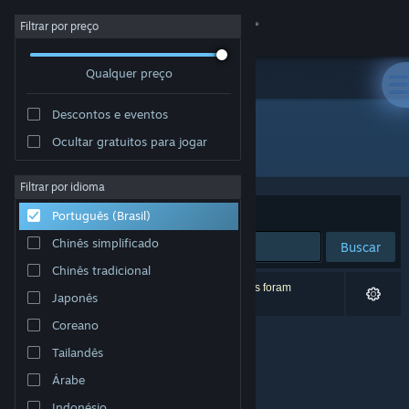
Iniciar sessão
Filtrar por preço
Qualquer preço
Loja
Descontos e eventos
Comunidade
Ocultar gratuitos para jogar
Desenvolvedor: Novelab
Sobre
Filtrar por idioma
Ordenar por
Relevância
Português (Brasil)
Suporte
Chinês simplificado
Buscar
Chinês tradicional
Alterar idioma
0 resultados correspondem à sua busca. 4 títulos foram
Japonês
excluídos de acordo com as suas preferências.
Baixe o aplicativo móvel do Steam
Coreano
Tailandês
Ver versão para computadores
Árabe
Indonésio