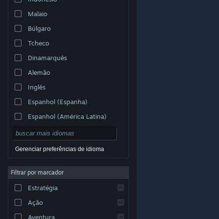
Malaio
Búlgaro
Tcheco
Dinamarquês
Alemão
Inglês
Espanhol (Espanha)
Espanhol (América Latina)
Gerenciar preferências de idioma
Filtrar por marcador
© Valve Corporation. Todos os direitos reservados.
Todas as marcas registradas são propriedade dos seus
Estratégia
respectivos donos nos EUA e em outros países.
Política de Privacidade
|
Termos Legais
|
Acessibilidade
|
Acordo de Assinatura do Steam
|
Ação
Reembolsos
|
Cookies
Aventura