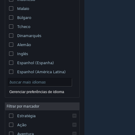
Malaio
Búlgaro
Tcheco
Dinamarquês
Alemão
Inglês
Espanhol (Espanha)
Espanhol (América Latina)
Gerenciar preferências de idioma
Filtrar por marcador
© Valve Corporation. Todos os direitos reservados.
Todas as marcas registradas são propriedade dos seus
Estratégia
respectivos donos nos EUA e em outros países.
Política de Privacidade
|
Termos Legais
|
Acessibilidade
|
Acordo de Assinatura do Steam
|
Ação
Reembolsos
|
Cookies
Aventura