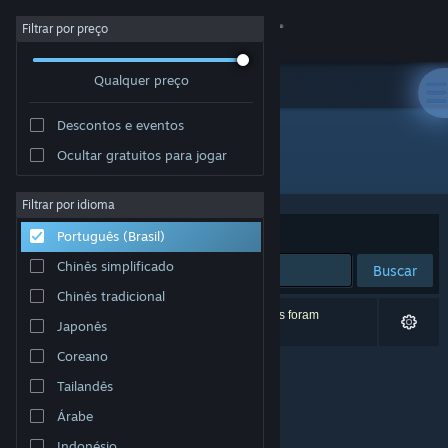
Iniciar sessão
Filtrar por preço
Qualquer preço
Loja
Descontos e eventos
Comunidade
Ocultar gratuitos para jogar
Desenvolvedor: Nerdvision Games
Sobre
Filtrar por idioma
Ordenar por
Relevância
Português (Brasil)
Suporte
Chinês simplificado
Buscar
Chinês tradicional
Alterar idioma
0 resultados correspondem à sua busca. 6 títulos foram
Japonês
excluídos de acordo com as suas preferências.
Baixe o aplicativo móvel do Steam
Coreano
Tailandês
Ver versão para computadores
Árabe
Indonésio