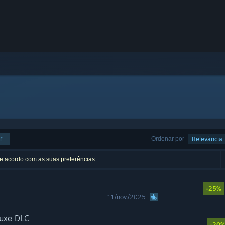
r
Ordenar por
Relevância
de acordo com as suas preferências.
-25%
11/nov./2025
luxe DLC
-20