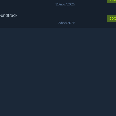
11/nov./2025
oundtrack
-20
2/fev./2026