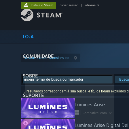
Instale o Steam
iniciar sessão
|
idioma
LOJA
COMUNIDADE
Desenvolvedor: Monstars Inc.
SOBRE
Busca
3 resultados correspondem à sua busca. 4 títulos foram excluídos 
SUPORTE
Lumines Arise
Compatível com RV
Lumines Arise Digital De