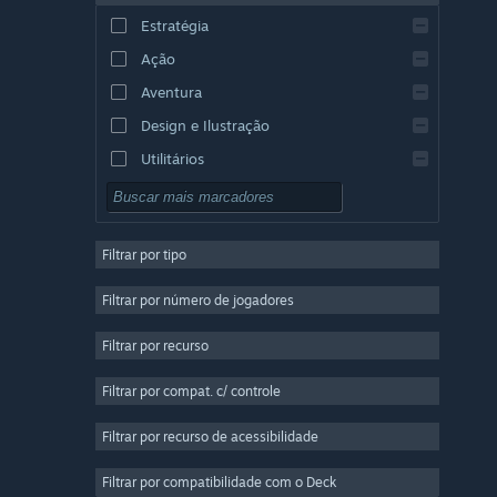
Estratégia
Ação
Aventura
Design e Ilustração
Utilitários
Gratuito para Jogar
RPG
Filtrar por tipo
Multijogador Massivo
Indie
Filtrar por número de jogadores
Acesso Antecipado
Filtrar por recurso
Casual
Filtrar por compat. c/ controle
Simulação
Corrida
Filtrar por recurso de acessibilidade
Esportes
Filtrar por compatibilidade com o Deck
Produção de Vídeo