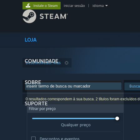
Instale o Steam
iniciar sessão
|
idioma
LOJA
COMUNIDADE
Desenvolvedor: Mas
SOBRE
Busca
0 resultados correspondem à sua busca. 2 títulos foram excluídos 
SUPORTE
Filtrar por preço
Qualquer preço
Descontos e eventos