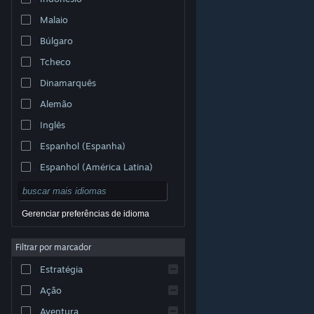
Malaio
Búlgaro
Tcheco
Dinamarquês
Alemão
Inglês
Espanhol (Espanha)
Espanhol (América Latina)
Gerenciar preferências de idioma
Filtrar por marcador
© Valve Corporation. Todos os direitos reservados.
Todas as marcas registradas são propriedade dos seus
Estratégia
respectivos donos nos EUA e em outros países.
Política de Privacidade
|
Termos Legais
|
Acessibilidade
|
Acordo de Assinatura do Steam
|
Ação
Reembolsos
|
Cookies
Aventura