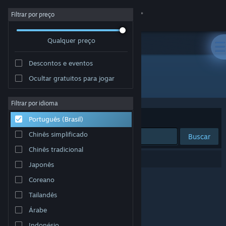
Iniciar sessão
Filtrar por preço
Qualquer preço
Loja
Descontos e eventos
Comunidade
Ocultar gratuitos para jogar
Desenvolvedor: Magic Dog Studios
Sobre
Filtrar por idioma
Ordenar por
Relevância
Português (Brasil)
Suporte
Chinês simplificado
Buscar
Chinês tradicional
Alterar idioma
0 resultados correspondem à sua busca.
Japonês
Baixe o aplicativo móvel do Steam
Coreano
Tailandês
Ver versão para computadores
Árabe
Indonésio