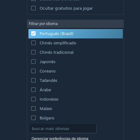
Ocultar gratuitos para jogar
Filtrar por idioma
Português (Brasil)
Chinês simplificado
Chinês tradicional
Japonês
Coreano
Tailandês
Árabe
Indonésio
Malaio
Búlgaro
Tcheco
Dinamarquês
Gerenciar preferências de idioma