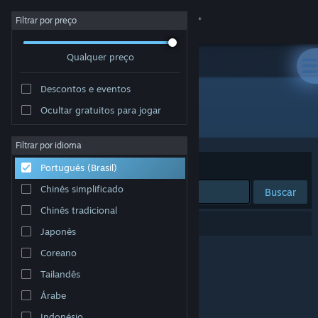
Iniciar sessão
Filtrar por preço
Qualquer preço
Loja
Descontos e eventos
Comunidade
Ocultar gratuitos para jogar
Desenvolvedor: Luminis Picturae
Sobre
Filtrar por idioma
Ordenar por
Relevância
Português (Brasil)
Suporte
Chinês simplificado
Buscar
Chinês tradicional
Alterar idioma
0 resultados correspondem à sua busca.
Japonês
Baixe o aplicativo móvel do Steam
Coreano
Tailandês
Ver versão para computadores
Árabe
Indonésio