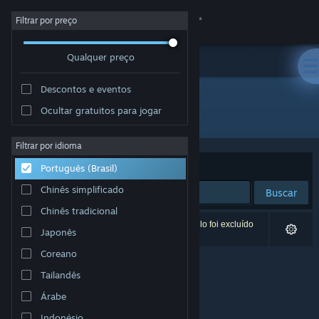
Iniciar sessão
Filtrar por preço
Qualquer preço
Loja
Descontos e eventos
Comunidade
Ocultar gratuitos para jogar
Desenvolvedor: Joshua Linscott
Sobre
Filtrar por idioma
Ordenar por
Relevância
Português (Brasil)
Suporte
Chinês simplificado
Buscar
Chinês tradicional
Alterar idioma
0 resultados correspondem à sua busca. Um título foi excluído
Japonês
de acordo com as suas preferências.
Baixe o aplicativo móvel do Steam
Coreano
Tailandês
Ver versão para computadores
Árabe
Indonésio