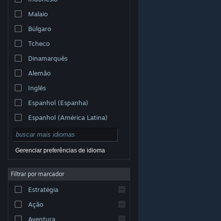
Malaio
Búlgaro
Tcheco
Dinamarquês
Alemão
Inglês
Espanhol (Espanha)
Espanhol (América Latina)
Gerenciar preferências de idioma
Filtrar por marcador
© Valve Corporation. Todos os direitos reservados.
Todas as marcas registradas são propriedade dos seus
Estratégia
respectivos donos nos EUA e em outros países.
Política de Privacidade
|
Termos Legais
|
Acessibilidade
|
Acordo de Assinatura do Steam
|
Ação
Reembolsos
|
Cookies
Aventura