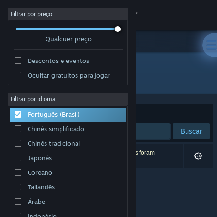
Iniciar sessão
Filtrar por preço
Qualquer preço
Loja
Descontos e eventos
Comunidade
Ocultar gratuitos para jogar
Desenvolvedor: Jim Makes Games
Sobre
Filtrar por idioma
Ordenar por
Relevância
Português (Brasil)
Suporte
Chinês simplificado
Buscar
Chinês tradicional
Alterar idioma
0 resultados correspondem à sua busca. 2 títulos foram
Japonês
excluídos de acordo com as suas preferências.
Baixe o aplicativo móvel do Steam
Coreano
Tailandês
Ver versão para computadores
Árabe
Indonésio