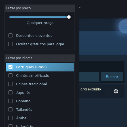
Iniciar sessão
Filtrar por preço
Qualquer preço
Loja
Descontos e eventos
Comunidade
Ocultar gratuitos para jogar
Desenvolvedor: Immersive Fusion LLC
Sobre
Filtrar por idioma
Ordenar por
Relevância
Português (Brasil)
Suporte
Chinês simplificado
Buscar
Chinês tradicional
Alterar idioma
0 resultados correspondem à sua busca. Um título foi excluído
Japonês
de acordo com as suas preferências.
Baixe o aplicativo móvel do Steam
Coreano
Tailandês
Ver versão para computadores
Árabe
Indonésio