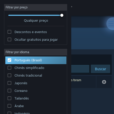
Iniciar sessão
Filtrar por preço
Qualquer preço
Loja
Descontos e eventos
Comunidade
Ocultar gratuitos para jogar
Desenvolvedor: Horrendous Games
Sobre
Filtrar por idioma
Ordenar por
Relevância
Português (Brasil)
Suporte
Chinês simplificado
Buscar
Chinês tradicional
Alterar idioma
0 resultados correspondem à sua busca. 2 títulos foram
Japonês
excluídos de acordo com as suas preferências.
Baixe o aplicativo móvel do Steam
Coreano
Tailandês
Ver versão para computadores
Árabe
Indonésio