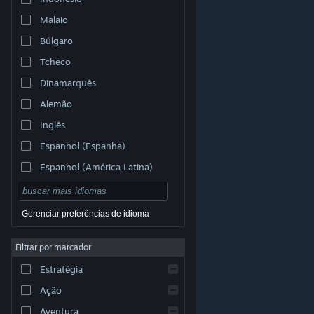
Malaio
Búlgaro
Tcheco
Dinamarquês
Alemão
Inglês
Espanhol (Espanha)
Espanhol (América Latina)
Gerenciar preferências de idioma
Filtrar por marcador
© Valve Corporation. Todos os direitos reservados.
Todas as marcas registradas são propriedade dos seus
Estratégia
respectivos donos nos EUA e em outros países.
Política de Privacidade
|
Termos Legais
|
Acessibilidade
|
Acordo de Assinatura do Steam
|
Ação
Reembolsos
|
Cookies
Aventura