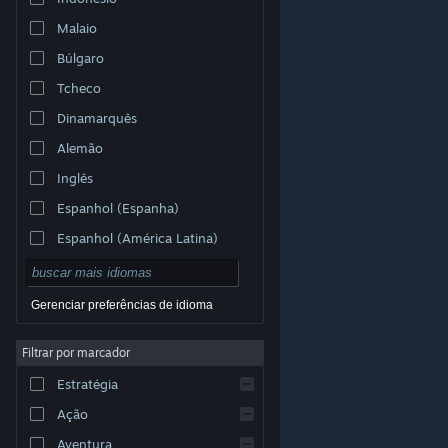
Malaio
Búlgaro
Tcheco
Dinamarquês
Alemão
Inglês
Espanhol (Espanha)
Espanhol (América Latina)
Gerenciar preferências de idioma
Filtrar por marcador
© Valve Corporation. Todos os direitos reservados.
Todas as marcas registradas são propriedade dos seus
Estratégia
respectivos donos nos EUA e em outros países.
Política de Privacidade
|
Termos Legais
|
Acessibilidade
|
Acordo de Assinatura do Steam
|
Ação
Reembolsos
|
Cookies
Aventura