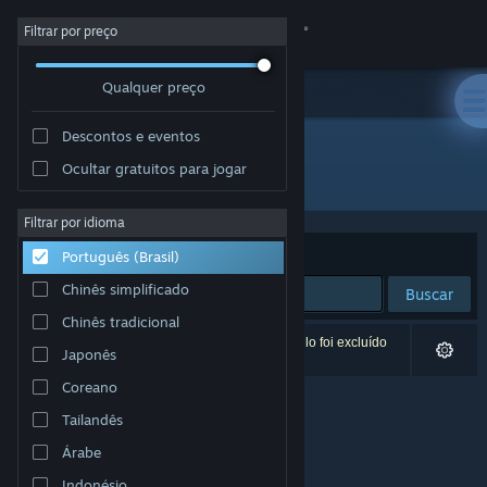
Iniciar sessão
Filtrar por preço
Qualquer preço
Loja
Descontos e eventos
Comunidade
Ocultar gratuitos para jogar
Desenvolvedor: Hauskaz
Sobre
Filtrar por idioma
Ordenar por
Relevância
Português (Brasil)
Suporte
Chinês simplificado
Buscar
Chinês tradicional
Alterar idioma
0 resultados correspondem à sua busca. Um título foi excluído
Japonês
de acordo com as suas preferências.
Baixe o aplicativo móvel do Steam
Coreano
Tailandês
Ver versão para computadores
Árabe
Indonésio