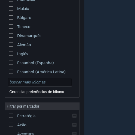
Malaio
Búlgaro
Tcheco
Dinamarquês
Alemão
Inglês
Espanhol (Espanha)
Espanhol (América Latina)
Gerenciar preferências de idioma
Filtrar por marcador
© Valve Corporation. Todos os direitos reservados.
Todas as marcas registradas são propriedade dos seus
Estratégia
respectivos donos nos EUA e em outros países.
Política de Privacidade
|
Termos Legais
|
Acessibilidade
|
Acordo de Assinatura do Steam
|
Ação
Reembolsos
|
Cookies
Aventura