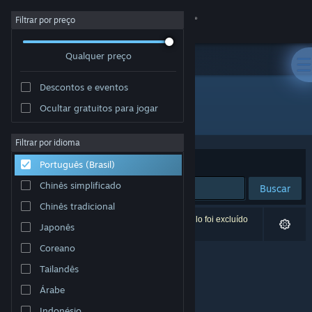
Iniciar sessão
Filtrar por preço
Qualquer preço
Loja
Descontos e eventos
Comunidade
Ocultar gratuitos para jogar
Desenvolvedor: GabiVlg
Sobre
Filtrar por idioma
Ordenar por
Relevância
Português (Brasil)
Suporte
Chinês simplificado
Buscar
Chinês tradicional
Alterar idioma
0 resultados correspondem à sua busca. Um título foi excluído
Japonês
de acordo com as suas preferências.
Baixe o aplicativo móvel do Steam
Coreano
Tailandês
Ver versão para computadores
Árabe
Indonésio