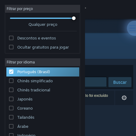
Iniciar sessão
Filtrar por preço
Qualquer preço
Loja
Descontos e eventos
Comunidade
Ocultar gratuitos para jogar
Desenvolvedor: FujiCubeSoft
Sobre
Filtrar por idioma
Ordenar por
Relevância
Português (Brasil)
Suporte
Chinês simplificado
Buscar
Chinês tradicional
Alterar idioma
0 resultados correspondem à sua busca. Um título foi excluído
Japonês
de acordo com as suas preferências.
Baixe o aplicativo móvel do Steam
Coreano
Tailandês
Ver versão para computadores
Árabe
Indonésio