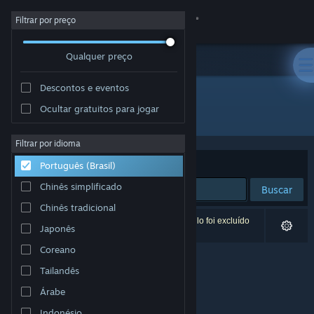
Iniciar sessão
Filtrar por preço
Qualquer preço
Loja
Descontos e eventos
Comunidade
Ocultar gratuitos para jogar
Desenvolvedor: FujiCubeSoft
Sobre
Filtrar por idioma
Ordenar por
Relevância
Português (Brasil)
Suporte
Chinês simplificado
Buscar
Chinês tradicional
Alterar idioma
0 resultados correspondem à sua busca. Um título foi excluído
Japonês
de acordo com as suas preferências.
Baixe o aplicativo móvel do Steam
Coreano
Tailandês
Ver versão para computadores
Árabe
Indonésio