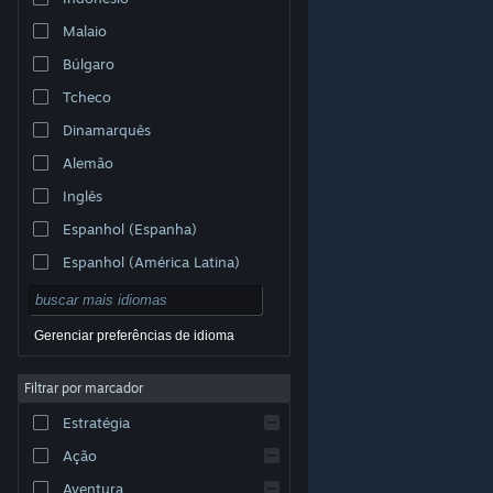
Malaio
Búlgaro
Tcheco
Dinamarquês
Alemão
Inglês
Espanhol (Espanha)
Espanhol (América Latina)
Gerenciar preferências de idioma
Filtrar por marcador
© Valve Corporation. Todos os direitos reservados.
Todas as marcas registradas são propriedade dos seus
Estratégia
respectivos donos nos EUA e em outros países.
Política de Privacidade
|
Termos Legais
|
Acessibilidade
|
Acordo de Assinatura do Steam
|
Ação
Reembolsos
|
Cookies
Aventura