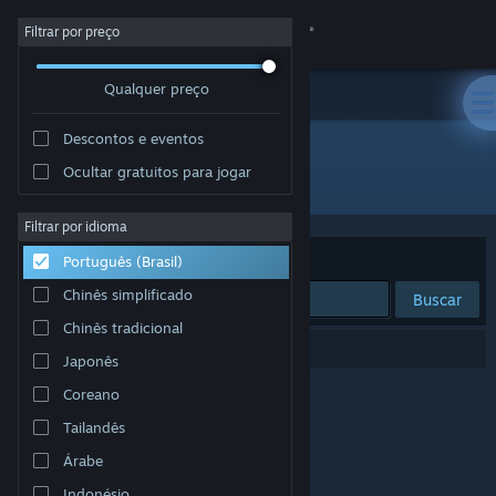
Iniciar sessão
Filtrar por preço
Qualquer preço
Loja
Descontos e eventos
Comunidade
Ocultar gratuitos para jogar
Desenvolvedor: Epic Games, Inc.
Sobre
Filtrar por idioma
Ordenar por
Relevância
Português (Brasil)
Suporte
Chinês simplificado
Buscar
Chinês tradicional
Alterar idioma
0 resultados correspondem à sua busca.
Japonês
Baixe o aplicativo móvel do Steam
Coreano
Tailandês
Ver versão para computadores
Árabe
Indonésio