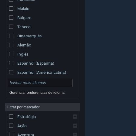
Malaio
Búlgaro
Tcheco
Dinamarquês
Alemão
Inglês
Espanhol (Espanha)
Espanhol (América Latina)
Gerenciar preferências de idioma
Filtrar por marcador
© Valve Corporation. Todos os direitos reservados.
Todas as marcas registradas são propriedade dos seus
Estratégia
respectivos donos nos EUA e em outros países.
Política de Privacidade
|
Termos Legais
|
Acessibilidade
|
Acordo de Assinatura do Steam
|
Ação
Reembolsos
|
Cookies
Aventura