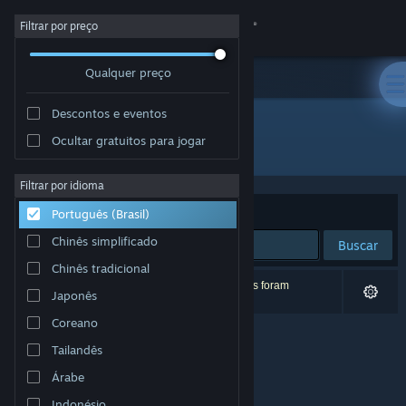
Iniciar sessão
Filtrar por preço
Qualquer preço
Loja
Descontos e eventos
Comunidade
Ocultar gratuitos para jogar
Desenvolvedor: Edvar Studio
Sobre
Filtrar por idioma
Ordenar por
Relevância
Português (Brasil)
Suporte
Chinês simplificado
Buscar
Chinês tradicional
Alterar idioma
0 resultados correspondem à sua busca. 5 títulos foram
Japonês
excluídos de acordo com as suas preferências.
Baixe o aplicativo móvel do Steam
Coreano
Tailandês
Ver versão para computadores
Árabe
Indonésio