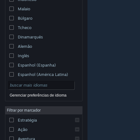
Malaio
Búlgaro
Tcheco
Dinamarquês
Alemão
Inglês
Espanhol (Espanha)
Espanhol (América Latina)
Gerenciar preferências de idioma
Filtrar por marcador
© Valve Corporation. Todos os direitos reservados.
Todas as marcas registradas são propriedade dos seus
Estratégia
respectivos donos nos EUA e em outros países.
Política de Privacidade
|
Termos Legais
|
Acessibilidade
|
Acordo de Assinatura do Steam
|
Ação
Reembolsos
|
Cookies
Aventura