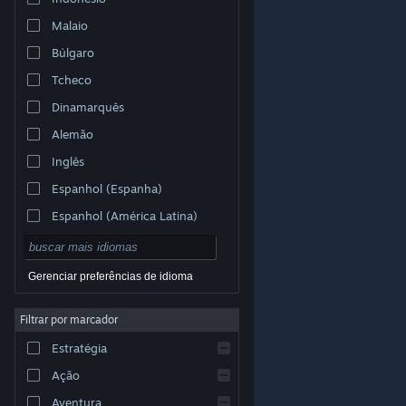
Malaio
Búlgaro
Tcheco
Dinamarquês
Alemão
Inglês
Espanhol (Espanha)
Espanhol (América Latina)
Gerenciar preferências de idioma
Filtrar por marcador
© Valve Corporation. Todos os direitos reservados.
Todas as marcas registradas são propriedade dos seus
Estratégia
respectivos donos nos EUA e em outros países.
Política de Privacidade
|
Termos Legais
|
Acessibilidade
|
Acordo de Assinatura do Steam
|
Ação
Reembolsos
|
Cookies
Aventura