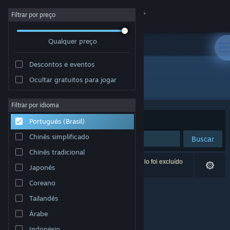
Iniciar sessão
Filtrar por preço
Qualquer preço
Loja
Descontos e eventos
Comunidade
Ocultar gratuitos para jogar
Desenvolvedor: Dreambyte Games
Sobre
Filtrar por idioma
Ordenar por
Relevância
Português (Brasil)
Suporte
Chinês simplificado
Buscar
Chinês tradicional
Alterar idioma
0 resultados correspondem à sua busca. Um título foi excluído
Japonês
de acordo com as suas preferências.
Baixe o aplicativo móvel do Steam
Coreano
Tailandês
Ver versão para computadores
Árabe
Indonésio