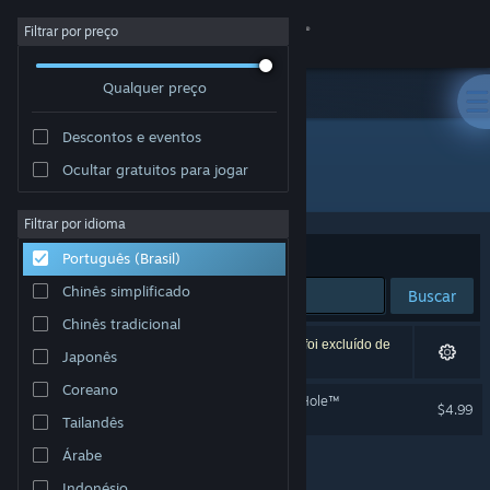
Iniciar sessão
Filtrar por preço
Qualquer preço
Loja
Descontos e eventos
Comunidade
Ocultar gratuitos para jogar
Desenvolvedor: DoubleBee
Sobre
Filtrar por idioma
Ordenar por
Relevância
Português (Brasil)
Suporte
Chinês simplificado
Buscar
Chinês tradicional
Alterar idioma
1 resultado corresponde à sua busca. Um título foi excluído de
Japonês
acordo com as suas preferências.
Baixe o aplicativo móvel do Steam
Coreano
A Game About Digging A Hole™
$4.99
Tailandês
Ver versão para computadores
Árabe
Indonésio