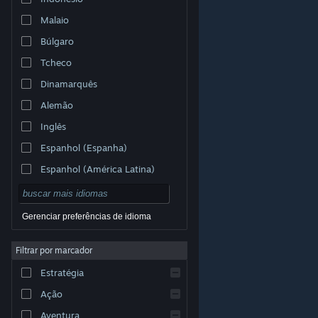
Malaio
Búlgaro
Tcheco
Dinamarquês
Alemão
Inglês
Espanhol (Espanha)
Espanhol (América Latina)
Gerenciar preferências de idioma
Filtrar por marcador
© Valve Corporation. Todos os direitos reservados.
Todas as marcas registradas são propriedade dos seus
Estratégia
respectivos donos nos EUA e em outros países.
Política de Privacidade
|
Termos Legais
|
Acessibilidade
|
Acordo de Assinatura do Steam
|
Ação
Reembolsos
|
Cookies
Aventura