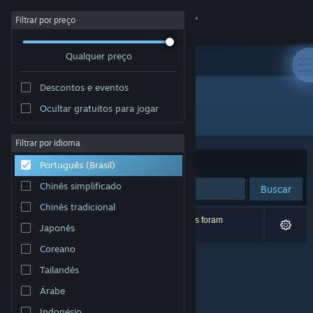
Iniciar sessão
Filtrar por preço
Qualquer preço
Loja
Descontos e eventos
Comunidade
Ocultar gratuitos para jogar
Desenvolvedor: DMONG Co., Ltd.
Sobre
Filtrar por idioma
Ordenar por
Relevância
Português (Brasil)
Suporte
Chinês simplificado
Buscar
Chinês tradicional
Alterar idioma
0 resultados correspondem à sua busca. 5 títulos foram
Japonês
excluídos de acordo com as suas preferências.
Baixe o aplicativo móvel do Steam
Coreano
Tailandês
Ver versão para computadores
Árabe
Indonésio