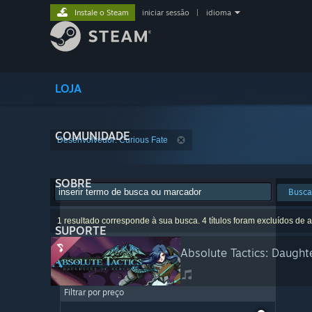
Instale o Steam
iniciar sessão
|
idioma
LOJA
COMUNIDADE
Desenvolvedor: Curious Fate
SOBRE
Busca
1 resultado corresponde à sua busca. 4 títulos foram excluídos de 
SUPORTE
Absolute Tactics: Daught
Filtrar por preço