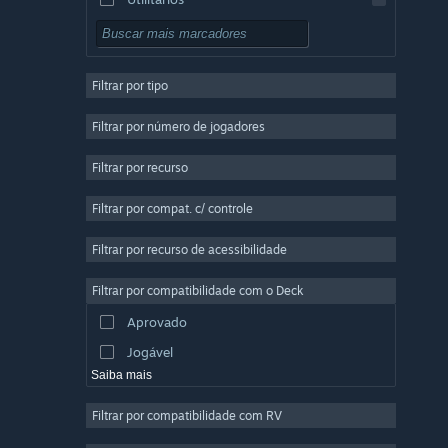
Gratuito para Jogar
RPG
Filtrar por tipo
Multijogador Massivo
Indie
Filtrar por número de jogadores
Acesso Antecipado
Filtrar por recurso
Casual
Filtrar por compat. c/ controle
Simulação
Corrida
Filtrar por recurso de acessibilidade
Esportes
Filtrar por compatibilidade com o Deck
Produção de Vídeo
Aprovado
Edição de Fotos
Jogável
Saiba mais
Filtrar por compatibilidade com RV