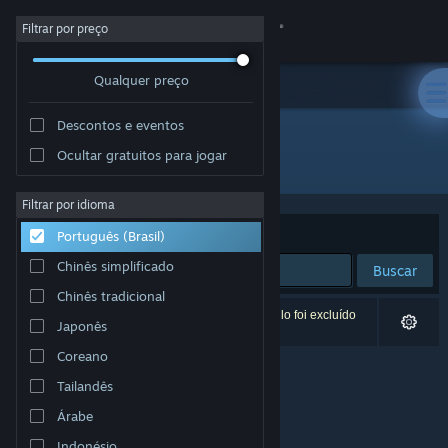
Iniciar sessão
Filtrar por preço
Qualquer preço
Loja
Descontos e eventos
Comunidade
Ocultar gratuitos para jogar
Desenvolvedor: Cosmic Dreams
Sobre
Filtrar por idioma
Ordenar por
Relevância
Português (Brasil)
Suporte
Chinês simplificado
Buscar
Chinês tradicional
Alterar idioma
0 resultados correspondem à sua busca. Um título foi excluído
Japonês
de acordo com as suas preferências.
Baixe o aplicativo móvel do Steam
Coreano
Tailandês
Ver versão para computadores
Árabe
Indonésio