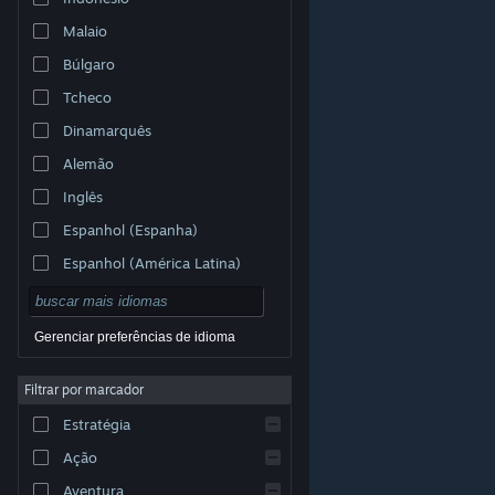
Malaio
Búlgaro
Tcheco
Dinamarquês
Alemão
Inglês
Espanhol (Espanha)
Espanhol (América Latina)
Gerenciar preferências de idioma
Filtrar por marcador
© Valve Corporation. Todos os direitos reservados.
Todas as marcas registradas são propriedade dos seus
Estratégia
respectivos donos nos EUA e em outros países.
Política de Privacidade
|
Termos Legais
|
Acessibilidade
|
Acordo de Assinatura do Steam
|
Ação
Reembolsos
|
Cookies
Aventura