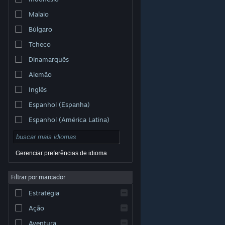
Malaio
Búlgaro
Tcheco
Dinamarquês
Alemão
Inglês
Espanhol (Espanha)
Espanhol (América Latina)
Gerenciar preferências de idioma
Filtrar por marcador
© Valve Corporation. Todos os direitos reservados.
Todas as marcas registradas são propriedade dos seus
Estratégia
respectivos donos nos EUA e em outros países.
Política de Privacidade
|
Termos Legais
|
Acessibilidade
|
Acordo de Assinatura do Steam
|
Ação
Reembolsos
|
Cookies
Aventura