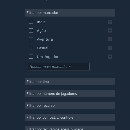
Alemão
Filtrar por marcador
Inglês
Indie
Espanhol (Espanha)
Ação
Espanhol (América Latina)
Aventura
Casual
Um Jogador
Simulação
RPG
Filtrar por tipo
Estratégia
2D
Filtrar por número de jogadores
Acesso Antecipado
Filtrar por recurso
3D
Filtrar por compat. c/ controle
Gratuito para Jogar
Atmosférico
Filtrar por recurso de acessibilidade