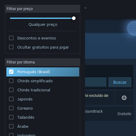
Iniciar sessão
Filtrar por preço
Qualquer preço
Loja
Descontos e eventos
Comunidade
Ocultar gratuitos para jogar
Desenvolvedor: Breogan Hackett
Sobre
Filtrar por idioma
Ordenar por
Relevância
Português (Brasil)
Suporte
Chinês simplificado
Buscar
Chinês tradicional
Alterar idioma
1 resultado corresponde à sua busca. Um título foi excluído de
Japonês
acordo com as suas preferências.
Baixe o aplicativo móvel do Steam
Coreano
Dread X Collection Year 1 Soundtrack
Gratuito
Tailandês
Ver versão para computadores
Árabe
Indonésio