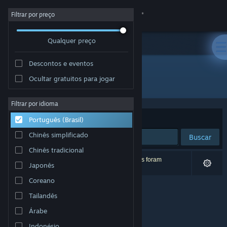
Iniciar sessão
Filtrar por preço
Qualquer preço
Loja
Descontos e eventos
Comunidade
Ocultar gratuitos para jogar
Desenvolvedor: Atemly Games
Sobre
Filtrar por idioma
Ordenar por
Relevância
Português (Brasil)
Suporte
Chinês simplificado
Buscar
Chinês tradicional
Alterar idioma
0 resultados correspondem à sua busca. 2 títulos foram
Japonês
excluídos de acordo com as suas preferências.
Baixe o aplicativo móvel do Steam
Coreano
Tailandês
Ver versão para computadores
Árabe
Indonésio