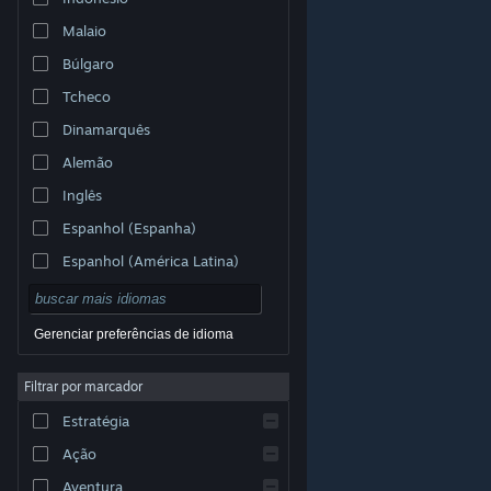
Malaio
Búlgaro
Tcheco
Dinamarquês
Alemão
Inglês
Espanhol (Espanha)
Espanhol (América Latina)
Gerenciar preferências de idioma
Filtrar por marcador
© Valve Corporation. Todos os direitos reservados.
Todas as marcas registradas são propriedade dos seus
Estratégia
respectivos donos nos EUA e em outros países.
Política de Privacidade
|
Termos Legais
|
Acessibilidade
|
Acordo de Assinatura do Steam
|
Ação
Reembolsos
|
Cookies
Aventura