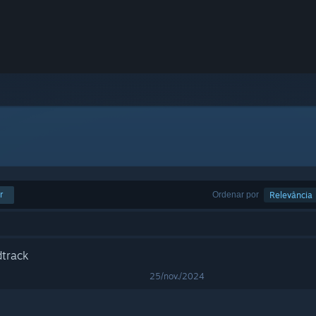
r
Ordenar por
Relevância
dtrack
25/nov./2024