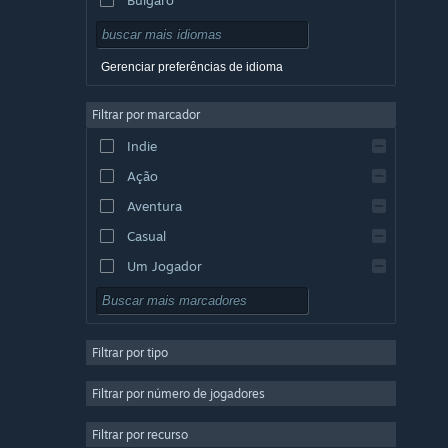
Tcheco
Dinamarquês
Gerenciar preferências de idioma
Alemão
Filtrar por marcador
Inglês
Indie
Espanhol (Espanha)
Ação
Espanhol (América Latina)
Aventura
Casual
Um Jogador
Simulação
RPG
Filtrar por tipo
Estratégia
2D
Filtrar por número de jogadores
Acesso Antecipado
Filtrar por recurso
3D