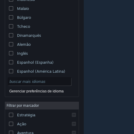
Malaio
Búlgaro
Tcheco
Dinamarquês
Alemão
Inglês
Espanhol (Espanha)
Espanhol (América Latina)
Gerenciar preferências de idioma
Filtrar por marcador
© Valve Corporation. Todos os direitos reservados.
Todas as marcas registradas são propriedade dos seus
Estratégia
respectivos donos nos EUA e em outros países.
Política de Privacidade
|
Termos Legais
|
Acessibilidade
|
Acordo de Assinatura do Steam
|
Ação
Reembolsos
|
Cookies
Aventura