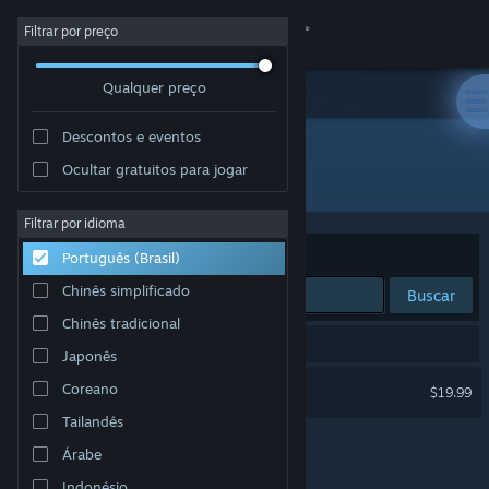
Iniciar sessão
Filtrar por preço
Qualquer preço
Loja
Descontos e eventos
Comunidade
Ocultar gratuitos para jogar
Desenvolvedor: A Brave Plan
Sobre
Filtrar por idioma
Ordenar por
Relevância
Português (Brasil)
Suporte
Chinês simplificado
Buscar
Chinês tradicional
Alterar idioma
1 resultado corresponde à sua busca.
Japonês
Baixe o aplicativo móvel do Steam
The Bradwell Conspiracy
Coreano
$19.99
Tailandês
Ver versão para computadores
Árabe
Indonésio