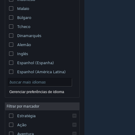
Malaio
Búlgaro
Tcheco
Dinamarquês
Alemão
Inglês
Espanhol (Espanha)
Espanhol (América Latina)
Gerenciar preferências de idioma
Filtrar por marcador
© Valve Corporation. Todos os direitos reservados.
Todas as marcas registradas são propriedade dos seus
Estratégia
respectivos donos nos EUA e em outros países.
Política de Privacidade
|
Termos Legais
|
Acessibilidade
|
Acordo de Assinatura do Steam
|
Ação
Reembolsos
|
Cookies
Aventura