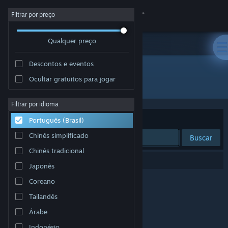
Iniciar sessão
Filtrar por preço
Qualquer preço
Loja
Descontos e eventos
Comunidade
Ocultar gratuitos para jogar
Desenvolvedor: 👁️
Sobre
Filtrar por idioma
Ordenar por
Relevância
Português (Brasil)
Suporte
Chinês simplificado
Buscar
Chinês tradicional
Alterar idioma
0 resultados correspondem à sua busca.
Japonês
Baixe o aplicativo móvel do Steam
Coreano
Tailandês
Ver versão para computadores
Árabe
Indonésio