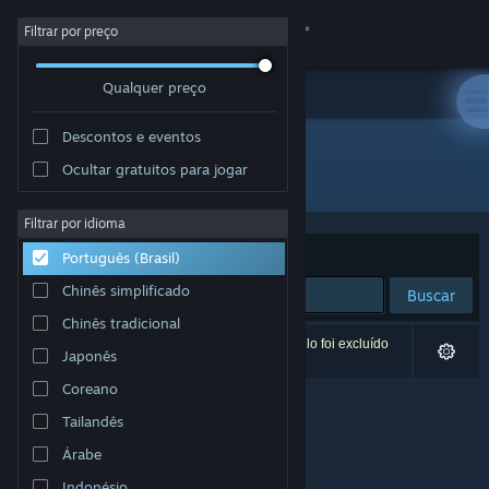
Iniciar sessão
Filtrar por preço
Qualquer preço
Loja
Descontos e eventos
Comunidade
Ocultar gratuitos para jogar
Desenvolvedor: 失与寻制作委员会
Sobre
Filtrar por idioma
Ordenar por
Relevância
Português (Brasil)
Suporte
Chinês simplificado
Buscar
Chinês tradicional
Alterar idioma
0 resultados correspondem à sua busca. Um título foi excluído
Japonês
de acordo com as suas preferências.
Baixe o aplicativo móvel do Steam
Coreano
Tailandês
Ver versão para computadores
Árabe
Indonésio