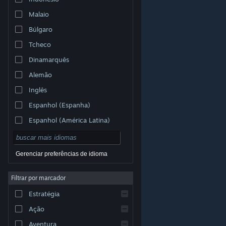
Malaio
Búlgaro
Tcheco
Dinamarquês
Alemão
Inglês
Espanhol (Espanha)
Espanhol (América Latina)
Gerenciar preferências de idioma
Filtrar por marcador
© Valve Corporation. Todos os direitos reservados.
Todas as marcas registradas são propriedade dos seus
Estratégia
respectivos donos nos EUA e em outros países.
Política de Privacidade
|
Termos Legais
|
Acessibilidade
|
Acordo de Assinatura do Steam
|
Ação
Reembolsos
|
Cookies
Aventura