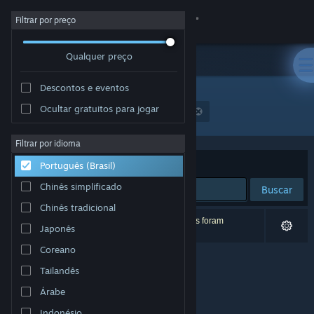
Iniciar sessão
Filtrar por preço
Qualquer preço
Loja
Descontos e eventos
Comunidade
Ocultar gratuitos para jogar
Desenvolvedor: 夢幻泡影リョウショウカカン
Sobre
Filtrar por idioma
Ordenar por
Relevância
Português (Brasil)
Suporte
Chinês simplificado
Buscar
Chinês tradicional
Alterar idioma
0 resultados correspondem à sua busca. 3 títulos foram
Japonês
excluídos de acordo com as suas preferências.
Baixe o aplicativo móvel do Steam
Coreano
Tailandês
Ver versão para computadores
Árabe
Indonésio