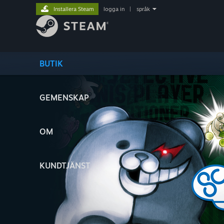
Installera Steam
logga in
|
språk
BUTIK
GEMENSKAP
OM
KUNDTJÄNST