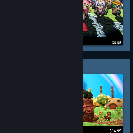
$9.99
PIXELJUNK™
$14.99