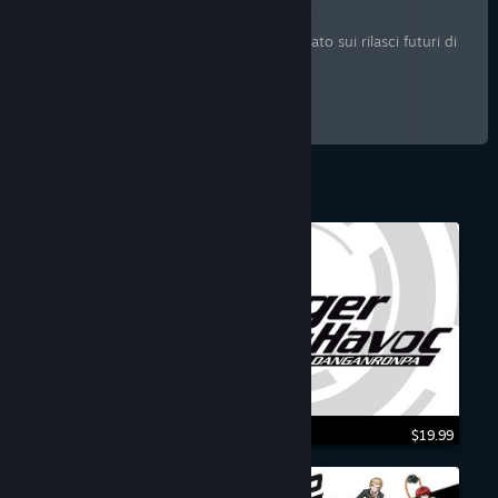
Spike Chunsoft
Segui per rimanere informato sui rilasci futuri di
Spike Chunsoft
166,443
Segui
FAN
$19.99