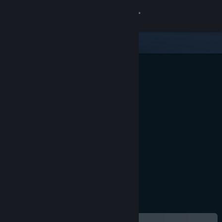
Accedi
Negozio
Comunità
Informazioni
Assistenza
Cambia la lingua
Ottieni l'app mobile di Steam
Visualizza il sito web per desktop