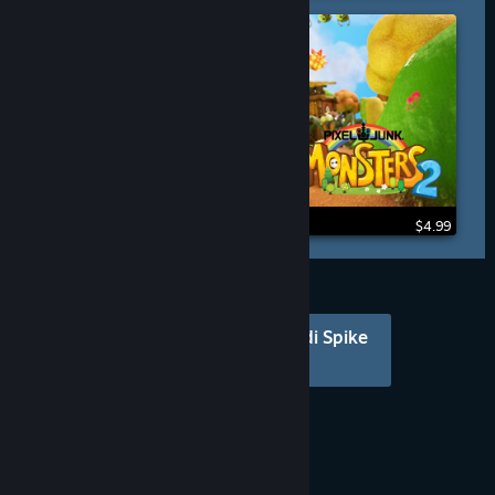
$4.99
Guarda altri prodotti di Spike
Chunsoft