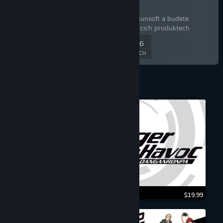
Spike Chunsoft
Sledujte vývojáře Spike Chunsoft a budete
informováni o jeho budoucích produktech
166,496
Sledovat
SLEDUJÍCÍCH
$19.99