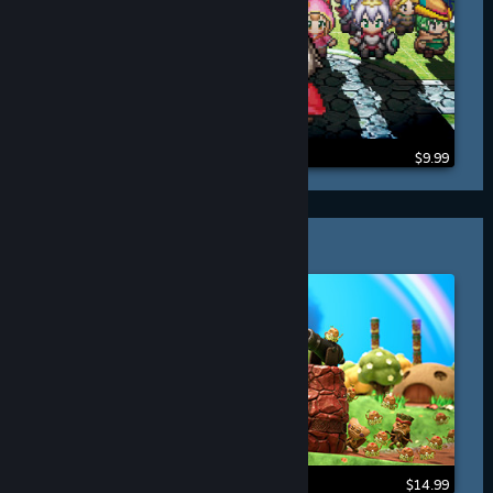
$9.99
PIXELJUNK™
$14.99