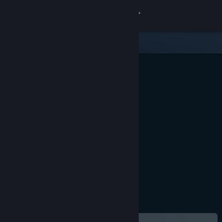
Přihlásit se
Obchod
Komunita
Informace
Podpora
Změnit jazyk
Mobilní aplikace služby Steam
Desktopová verze stránky