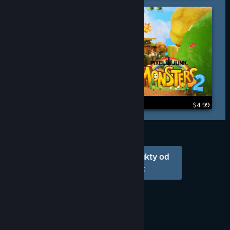
$4.99
Procházet další produkty od
Spike Chunsoft
© Valve Corporation. Všechna práva vyhrazena.