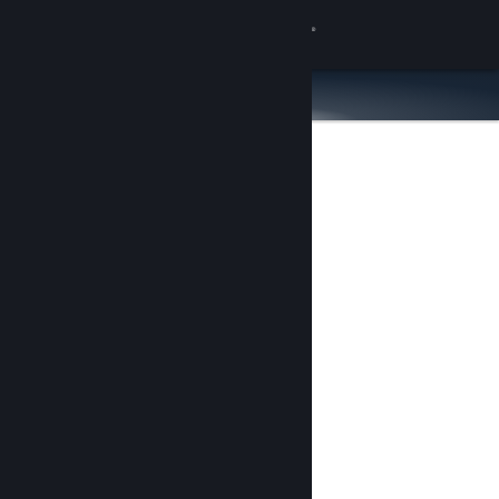
Sign in
Gedung
Komuniti
Tentang
Sokongan
Ubah bahasa
Dapatkan Steam Mobile App
Lihat laman web desktop