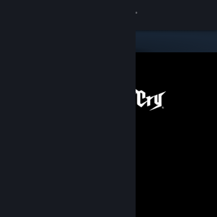
Sign in
Gedung
Komuniti
Tentang
Sokongan
Ubah bahasa
Dapatkan Steam Mobile App
Lihat laman web desktop