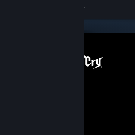
Login
Toko
Komunitas
Tentang
Bantuan
Ubah bahasa
Dapatkan Aplikasi Seluler Steam
Lihat situs web desktop