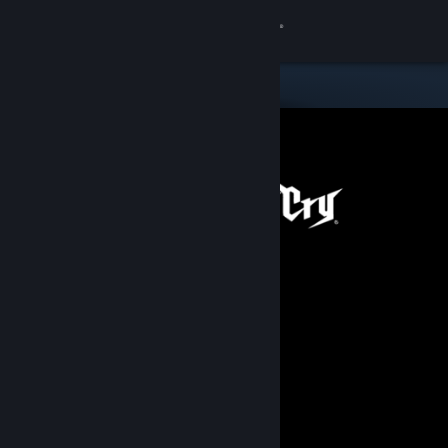
Inloggen
Winkel
Community
Over
Ondersteuning
Taal wijzigen
Download de mobiele Steam-app
Desktopwebsite weergeven