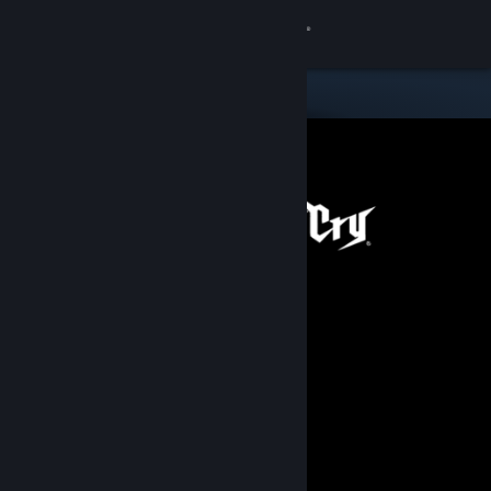
Iniciar sessão
Loja
Comunidade
Sobre
Suporte
Alterar idioma
Baixe o aplicativo móvel do Steam
Ver versão para computadores